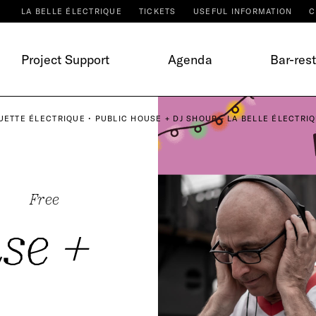
LA BELLE ÉLECTRIQUE
TICKETS
USEFUL INFORMATION
C
Project Support
Agenda
Bar-res
UETTE ÉLECTRIQUE • PUBLIC HOUSE + DJ SHOUP - LA BELLE ÉLECTRI
Free
se +