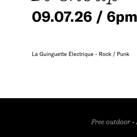
09.07.26 / 6p
La Guinguette Électrique - Rock / Punk
Free outdoor •