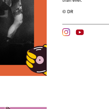
than ever.
© DR