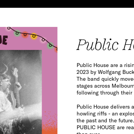
Public 
Public House are a ris
2023 by Wolfgang Buckl
The band quickly mov
stages across Melbourn
following through thei
Public House delivers 
howling riffs - an exp
the past and the future
PUBLIC HOUSE are ready