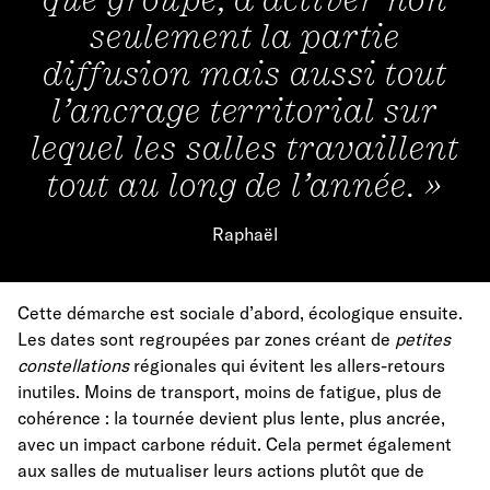
seulement la partie
diffusion mais aussi tout
l’ancrage territorial sur
lequel les salles travaillent
tout au long de l’année. »
Raphaël
Cette démarche est sociale d’abord, écologique ensuite.
Les dates sont regroupées par zones créant de
petites
constellations
régionales qui évitent les allers-retours
inutiles. Moins de transport, moins de fatigue, plus de
cohérence : la tournée devient plus lente, plus ancrée,
avec un impact carbone réduit. Cela permet également
aux salles de mutualiser leurs actions plutôt que de