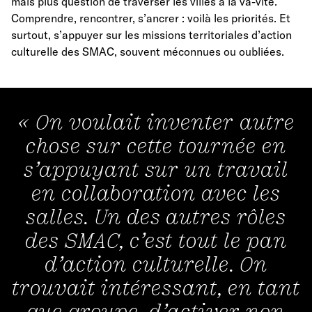
mais plus question de traverser les villes à la va-vite.
Comprendre, rencontrer, s’ancrer : voilà les priorités. Et
surtout, s’appuyer sur les missions territoriales d’action
culturelle des SMAC, souvent méconnues ou oubliées.
« On voulait inventer autre
chose sur cette tournée en
s’appuyant sur un travail
en collaboration avec les
salles. Un des autres rôles
des SMAC, c’est tout le pan
d’action culturelle. On
trouvait intéressant, en tant
que groupe, d’activer non