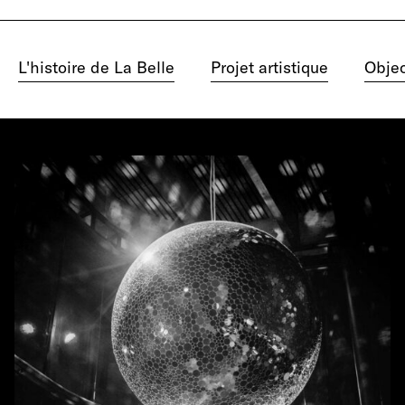
L'histoire de La Belle
Projet artistique
Objec