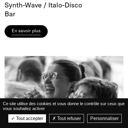
Synth-Wave / Italo-Disco
Bar
En savoir plus
Ce site utilise des cookies et vous donne le contrôle sur ceux que
vous souhaitez activer
La Belle Électrique
La Belle Électrique
Tout accepter
Tout refuser
Personnaliser
VIEW
VIEW - On Google Play