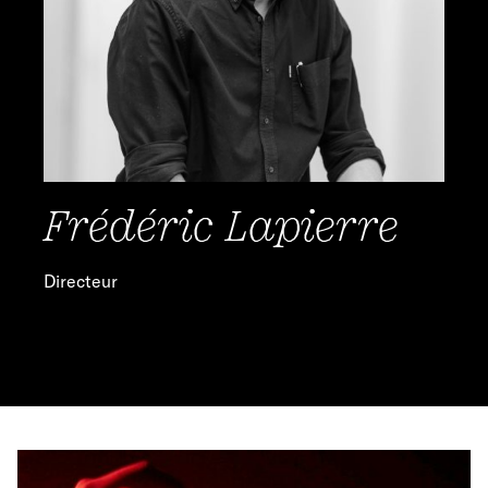
Frédéric Lapierre
F
Directeur
Adm