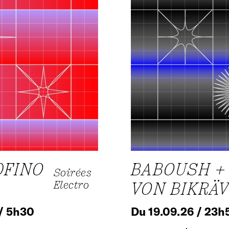
DFINO
BABOUSH +
Soirées
Electro
VON BIKRÄV
 / 5h30
Du 19.09.26 / 23h