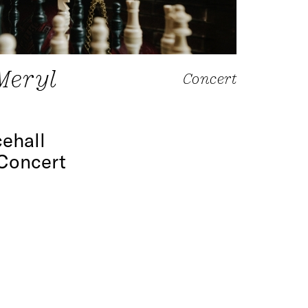
Meryl
Concert
ehall
 Concert