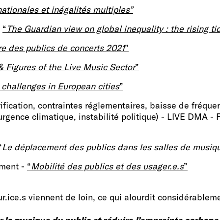
ationales et inégalités multiples”
-
“
The Guardian view on global inequality : the rising t
e des publics de concerts 2021
”
& Figures of the Live Music Sector
”
 challenges in European cities
”
ification, contraintes réglementaires, baisse de fréque
rgence climatique, instabilité politique) - LIVE DMA - 
“
Le déplacement des publics dans les salles de musiqu
ement -
“
Mobilité des publics et des usager.e.s
”
ur.ice.s viennent de loin, ce qui alourdit considérableme