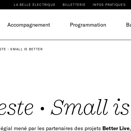
LA BELLE ÉLECTRIQUE
BILLETTERIE
INFOS PRATIQUES
Accompagnement
Programmation
Ba
STE • SMALL IS BETTER
ste • Small is
ollégial mené par les partenaires des projets
Better Live