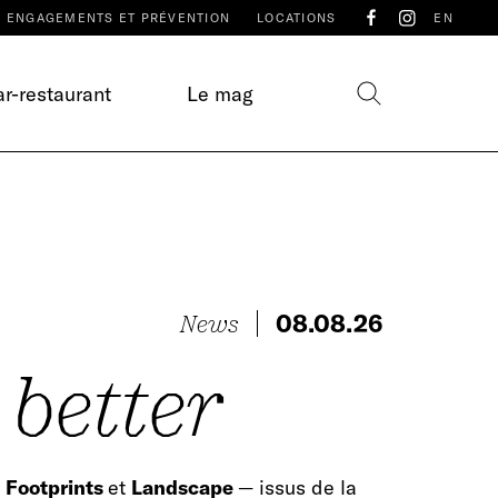
ENGAGEMENTS ET PRÉVENTION
LOCATIONS
EN
r-restaurant
Le mag
08.08.26
News
 better
,
Footprints
et
Landscape
— issus de la