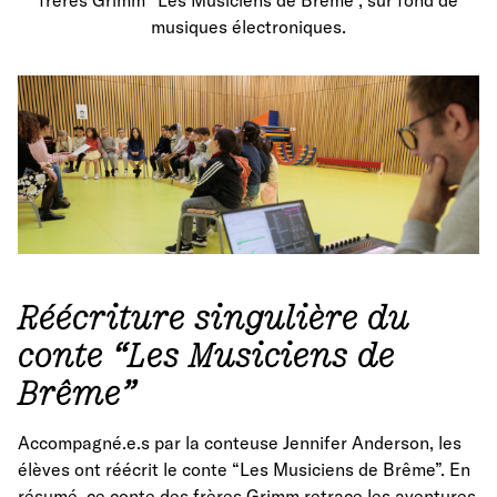
frères Grimm “Les Musiciens de Brême”, sur fond de
musiques électroniques.
Réécriture singulière du
conte “Les Musiciens de
Brême”
Accompagné.e.s par la conteuse Jennifer Anderson, les
élèves ont réécrit le conte “Les Musiciens de Brême”. En
résumé, ce conte des frères Grimm retrace les aventures