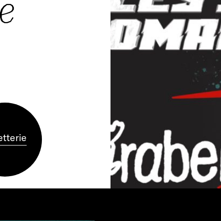
e
etterie