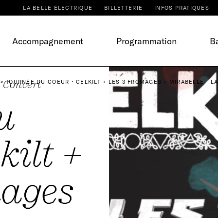
LA BELLE ÉLECTRIQUE
BILLETTERIE
INFOS PRATIQUES
Accompagnement
Programmation
Ba
Concert
TOURNÉE DU COEUR • CELKILT + LES 3 FROMAGES + MIRABELLE - L
u
kilt +
mages