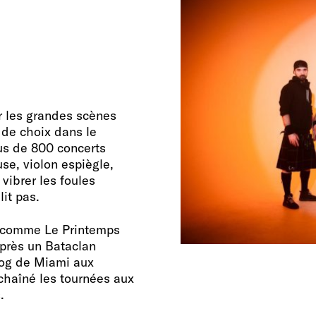
r les grandes scènes
e de choix dans le
lus de 800 concerts
se, violon espiègle,
t vibrer les foules
it pas.
s comme Le Printemps
près un Bataclan
 Dog de Miami aux
chaîné les tournées aux
.