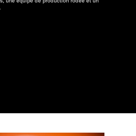
s, une équipe de production rodée et un
.