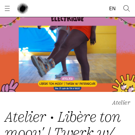
Panneau de gestion des cookies
EN
Atelier
Atelier • Libère ton
moov' | Twerk w/