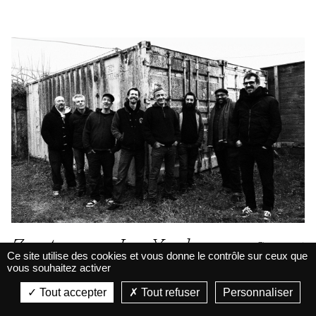
Zentone + Joe Yorke
Concert
Ce site utilise des cookies et vous donne le contrôle sur ceux que
vous souhaitez activer
La Belle Électrique
14.10.26 / 20h
La Belle Électrique
Tout accepter
Tout refuser
Personnaliser
VIEW
Dub
VIEW - On Google Play