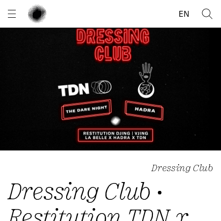
Panneau de gestion des cookies
EN
Dressing Club
Dressing Club •
Restitution TDN x