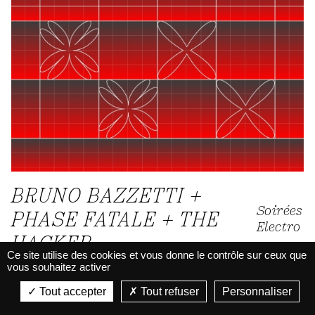
BRUNO BAZZETTI +
Soirées
PHASE FATALE + THE
Electro
HACKER
Ce site utilise des cookies et vous donne le contrôle sur ceux que
vous souhaitez activer
La Belle Électrique
Du 03.10.26 / 23h55 au 04.10.26 / 5h30
La Belle Électrique
Tout accepter
Tout refuser
Personnaliser
VIEW
Techno
VIEW - On Google Play