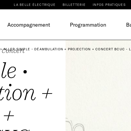
LA BELLE ÉLECTRIQUE
BILLETTERIE
INFOS PRATIQUES
Accompagnement
Programmation
Ba
Concert
ALLER SIMPLE • DÉAMBULATION + PROJECTION + CONCERT BCUC - 
le •
ion +
 +