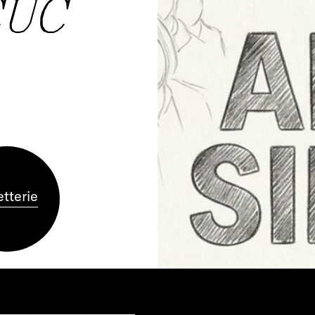
CUC
etterie