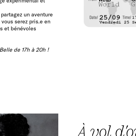
ge expérimental et
 partagez un aventure
 vous serez pris.e en
es et bénévoles
Belle de 17h à 20h !
À vol d'