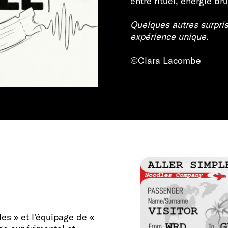
entre rituel, énergie br
Quelques autres surpris
expérience unique.
©Clara Lacombe
es » et l'équipage de «