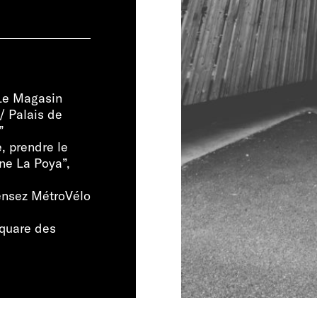
 Le Magasin
/ Palais de
”
, prendre le
ne La Poya”,
ensez MétroVélo
square des