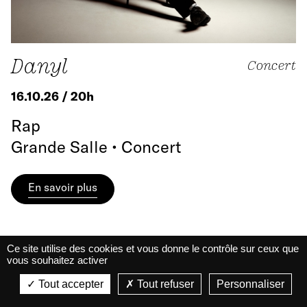
Danyl
Concert
16.10.26 / 20h
Rap
Grande Salle • Concert
En savoir plus
Ce site utilise des cookies et vous donne le contrôle sur ceux que
vous souhaitez activer
La Belle Électrique
La Belle Électrique
Tout accepter
Tout refuser
Personnaliser
VIEW
VIEW - On Google Play