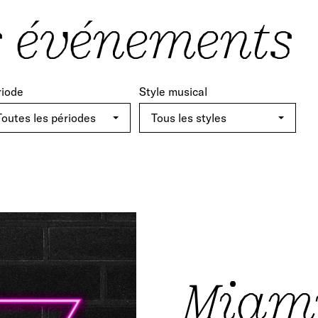
s événements
riode
Style musical
Miami