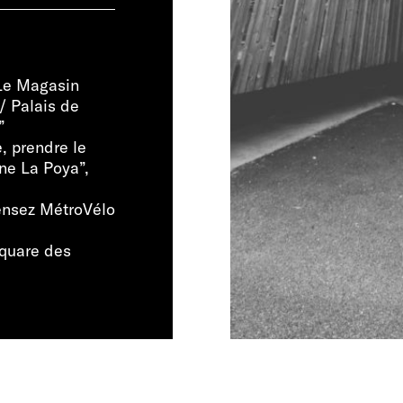
 Le Magasin
/ Palais de
”
, prendre le
ne La Poya”,
ensez MétroVélo
square des