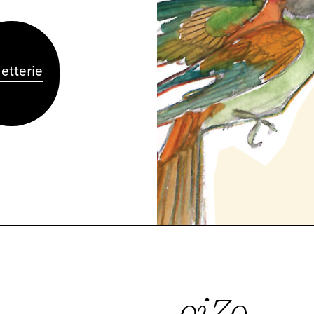
letterie
oiZo