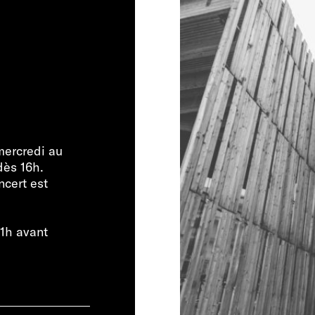
mercredi au
dès 16h.
ncert est
 1h avant