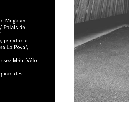
 Le Magasin
/ Palais de
”
, prendre le
ne La Poya”,
ensez MétroVélo
square des