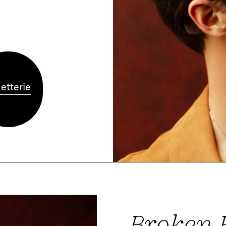
letterie
Broken 