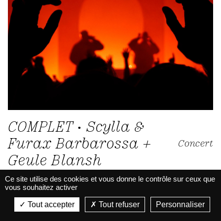
COMPLET • Scylla &
Furax Barbarossa +
Concert
Geule Blansh
Ce site utilise des cookies et vous donne le contrôle sur ceux que
27.02.26 / 20h
vous souhaitez activer
La Belle Électrique
Rap
La Belle Électrique
Tout accepter
Tout refuser
Personnaliser
VIEW
VIEW - On Google Play
Grande Salle • Concert