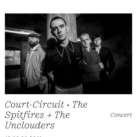
Court-Circuit • The
Spitfires + The
Concert
Unclouders