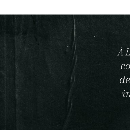
À 
cœ
de
i