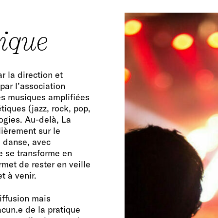
tique
r la direction et
 par l’association
les musiques amplifiées
iques (jazz, rock, pop,
ogies. Au-delà, La
lièrement sur le
e danse, avec
le se transforme en
rmet de rester en veille
t à venir.
diffusion mais
cun.e de la pratique