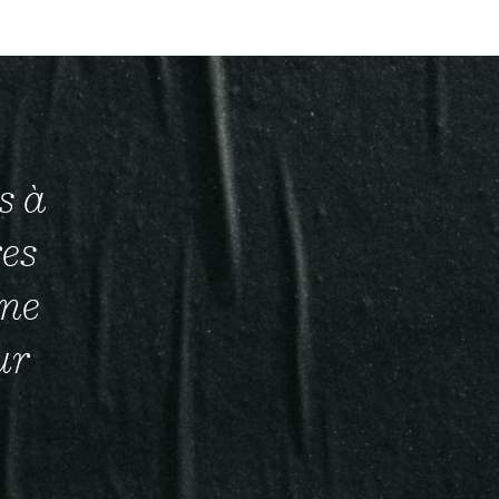
s à
res
une
ur