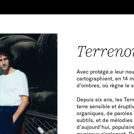
Terreno
Avec protégé.e leur nou
cartographient, en 14 
d’ombres, où règne le s
Depuis six ans, les Ter
terre sensible et érupti
organiques, de paroles 
subtils, et de mélodie
d’aujourd’hui, populair
musicaux s’enlacent. De