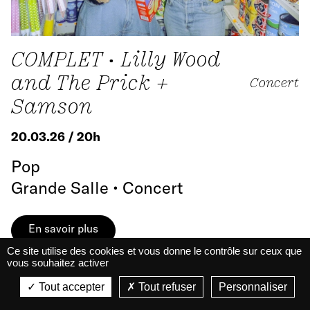
COMPLET • Lilly Wood
and The Prick +
Concert
Samson
20.03.26 / 20h
Pop
Grande Salle • Concert
En savoir plus
Ce site utilise des cookies et vous donne le contrôle sur ceux que
vous souhaitez activer
La Belle Électrique
La Belle Électrique
Tout accepter
Tout refuser
Personnaliser
VIEW
VIEW - On Google Play