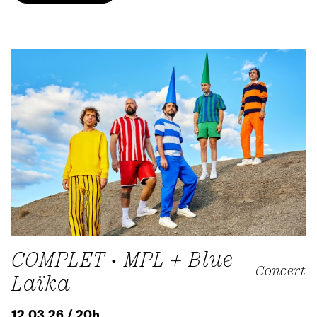
COMPLET • MPL + Blue
Concert
Laïka
12.03.26 / 20h