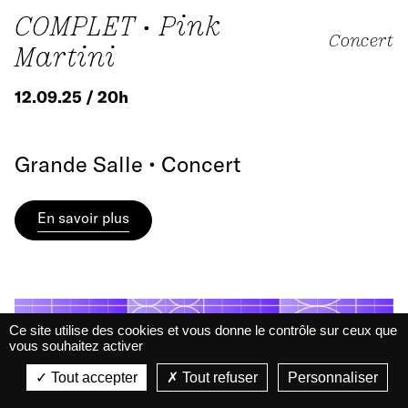
COMPLET • Pink
Concert
Martini
12.09.25 / 20h
Grande Salle • Concert
En savoir plus
Ce site utilise des cookies et vous donne le contrôle sur ceux que
vous souhaitez activer
La Belle Électrique
La Belle Électrique
Tout accepter
Tout refuser
Personnaliser
VIEW
VIEW - On Google Play