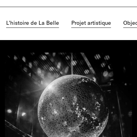
L'histoire de La Belle
Projet artistique
Objec