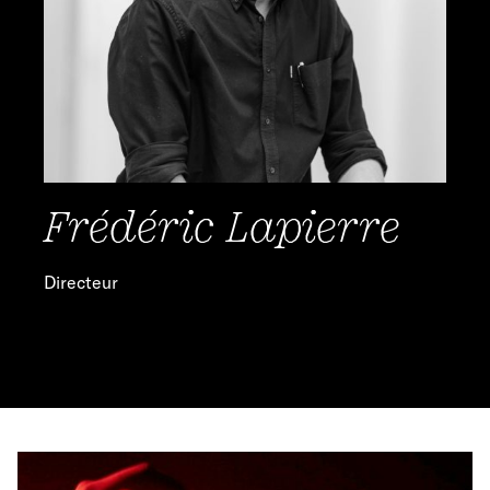
Frédéric Lapierre
F
Directeur
Adm