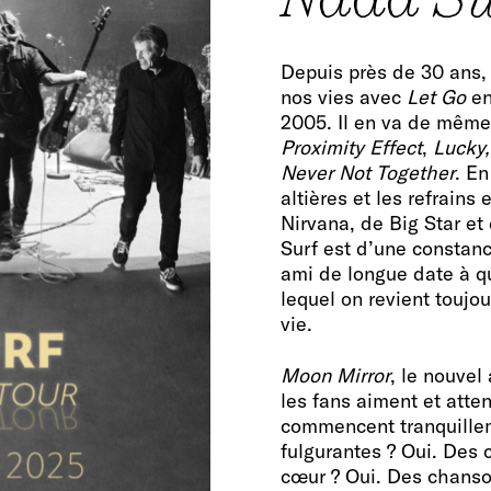
Depuis près de 30 ans, 
nos vies avec
Let Go
en
2005. Il en va de même
Proximity Effect
,
Lucky,
Never Not Together
. En
altières et les refrains
Nirvana, de Big Star et
Surf est d’une consta
ami de longue date à qu
lequel on revient toujo
vie.
Moon Mirror
, le nouvel
les fans aiment et att
commencent tranquille
fulgurantes ? Oui. Des
cœur ? Oui. Des chanson