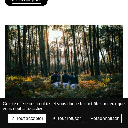
Ce site utilise des cookies et vous donne le contrôle sur ceux que
COMPLET • Boulevard
vous souhaitez activer
La Belle Électrique
Concert
des airs + Maheva
La Belle Électrique
Tout accepter
Tout refuser
Personnaliser
VIEW
VIEW - On Google Play