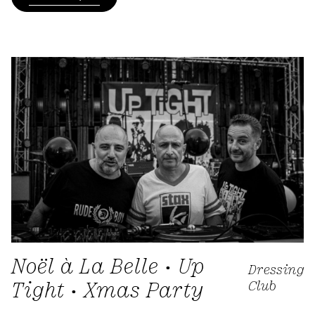
Noël à La Belle • Up
Dressing
Tight • Xmas Party
Club