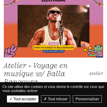
Atelier • Voyage en
musique w/ Balla
Atelier
Bangoura
Ce site utilise des cookies et vous donne le contrôle sur ceux que
vous souhaitez activer
Du 24.06.26 / 14h30 au 24.06.26 / 15h30
La Belle Électrique
La Belle Électrique
Tout accepter
Tout refuser
Personnaliser
VIEW
VIEW - On Google Play