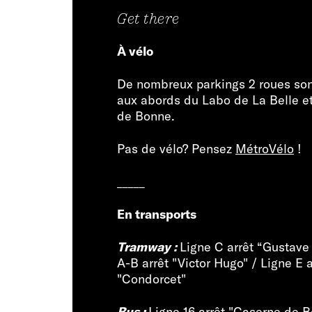
Get there
À vélo
De nombreux parkings 2 roues son
aux abords du Labo de La Belle e
de Bonne.
Pas de vélo? Pensez
MétroVélo
!
_____
En transports
Tramway :
Ligne C arrêt “Gustave 
A-B arrêt "Victor Hugo" / Ligne E a
"Condorcet"
Bus :
Ligne 16 arrêt "Caserne de B