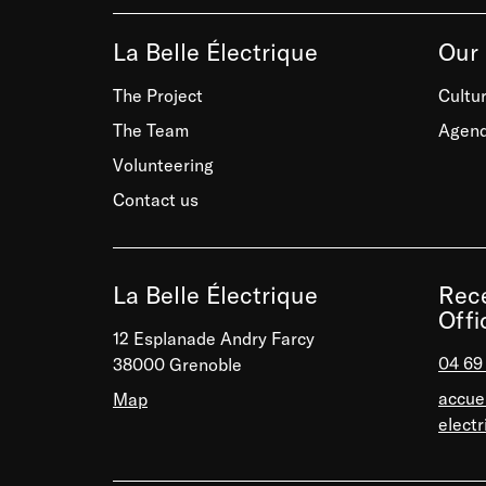
La Belle Électrique
Our 
The Project
Cultur
The Team
Agen
Volunteering
Contact us
La Belle Électrique
Rece
Offi
12 Esplanade Andry Farcy
04 69
38000 Grenoble
accuei
Map
elect