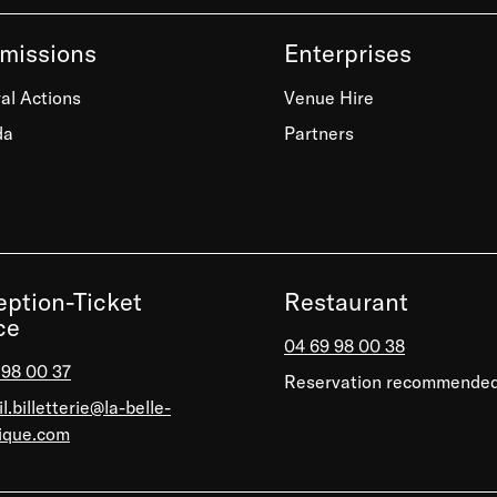
missions
Enterprises
al Actions
Venue Hire
da
Partners
ption-Ticket
Restaurant
ce
04 69 98 00 38
 98 00 37
Reservation recommende
l.billetterie@la-belle-
rique.com