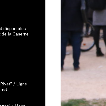
t disponibles
t de la Caserne
Rivet” / Ligne
rrêt
onne" / Ligne