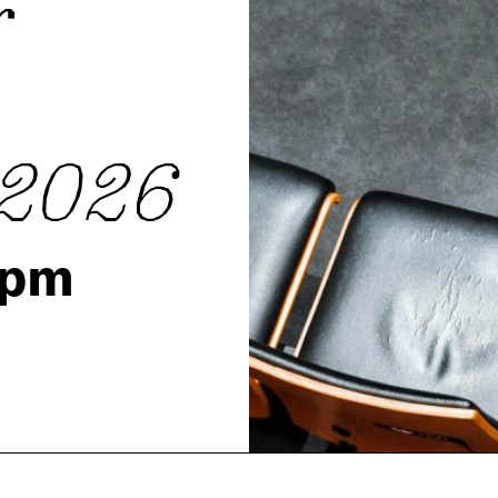
r
 2026
0pm