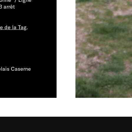
3 arrêt
te de la Tag
.
elais Caserne