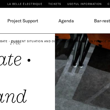
LA BELLE ÉLECTRIQUE
TICKETS
USEFUL INFORMATION
C
Project Support
Agenda
Bar-res
BATE • CURRENT SITUATION AND OUTLOOK FOR CULTURE IN FRANCE IN
Free
te •
 and